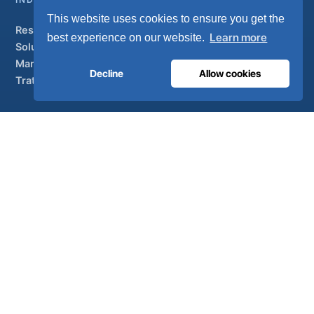
This website uses cookies to ensure you get the
Resumen
Learn more
best experience on our website.
Soluciones
Marcas colaboradoras
Decline
Allow cookies
Tratamiento del aire
SOPORTE
UltraCare 24 horas al día, 7 días a la semana
Distribuidores
Contacto
Mapa del sitio
ISO 13485
ISO 9001
EN ISO 7396-1
MDR Clase IIb
CE 1639
Fabricado en Portugal
· 40 años de ingeniería · Más de 80 países