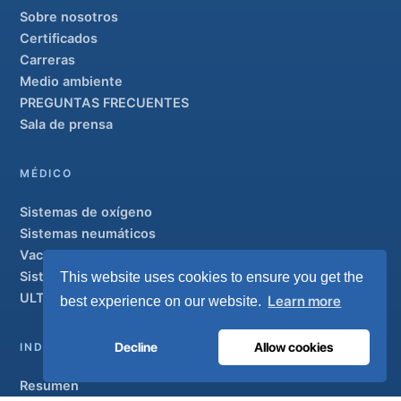
Sobre nosotros
Certificados
Carreras
Medio ambiente
PREGUNTAS FRECUENTES
Sala de prensa
MÉDICO
Sistemas de oxígeno
Sistemas neumáticos
Vacuum y AGSS
Sistemas de tuberías
This website uses cookies to ensure you get the
ULTRAOX
Learn more
Modelo insignia
best experience on our website.
Decline
Allow cookies
INDUSTRIAL
Resumen