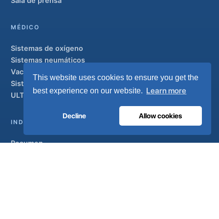
Sala de prensa
MÉDICO
Sistemas de oxígeno
Sistemas neumáticos
Vacuum y AGSS
This website uses cookies to ensure you get the
Sistemas de tuberías
Learn more
best experience on our website.
ULTRAOX
Modelo insignia
Decline
Allow cookies
INDUSTRIAL
Resumen
Soluciones
Marcas colaboradoras
Tratamiento del aire
SOPORTE