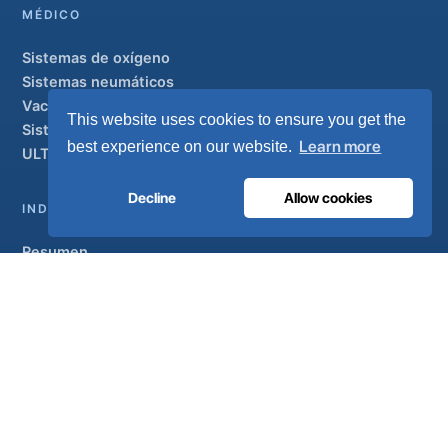
MÉDICO
Sistemas de oxígeno
Sistemas neumáticos
Vacuum y AGSS
This website uses cookies to ensure you get the
Sistemas de tuberías
Learn more
best experience on our website.
ULTRAOX
Modelo insignia
Decline
Allow cookies
INDUSTRIAL
Resumen
Soluciones
Marcas colaboradoras
Tratamiento del aire
SOPORTE
UltraCare 24 horas al día, 7 días a la semana
Distribuidores