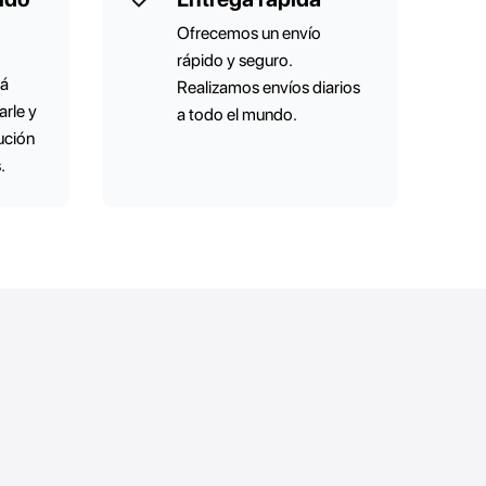
Ofrecemos un envío
rápido y seguro.
tá
Realizamos envíos diarios
rle y
a todo el mundo.
lución
.