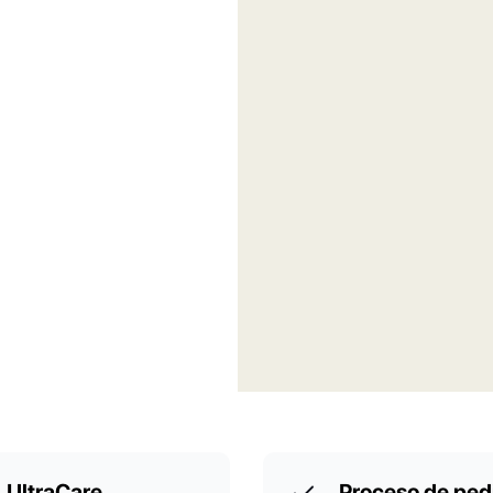
UltraCare
Proceso de ped