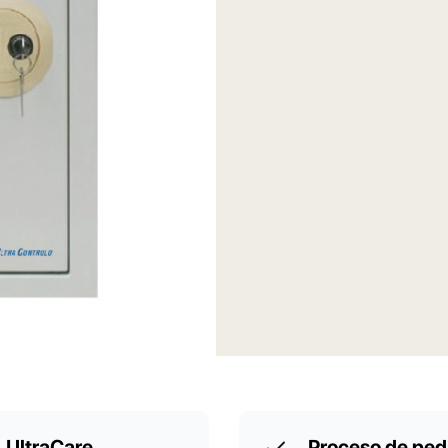
UltraCare
Proceso de ped