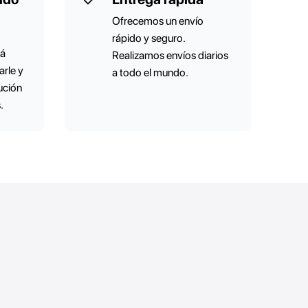
Ofrecemos un envío
rápido y seguro.
tá
Realizamos envíos diarios
rle y
a todo el mundo.
lución
.