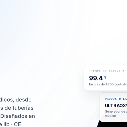
TIEMPO DE ACTIVIDAD
99.4
%
En más de 1 200 contrat
PRODUCTO E
dicos, desde
ULTRAOX
es de tuberías
Generador de 
médico
. Diseñados en
 IIb · CE