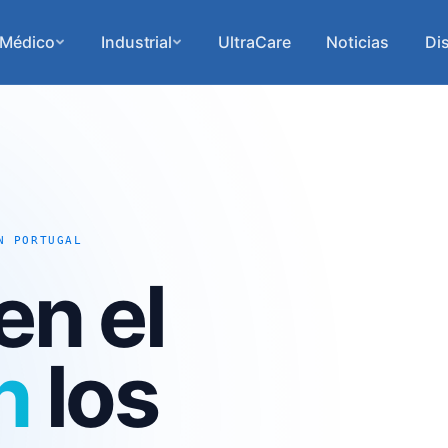
Médico
Industrial
UltraCare
Noticias
Dis
N PORTUGAL
en el
n
los