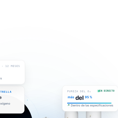
 · 12 MESES
os
STRELLA
EN DIRECTO
PUREZA DEL O₂
®
del
más
95 %
oxígeno
↗
Dentro de las especificaciones