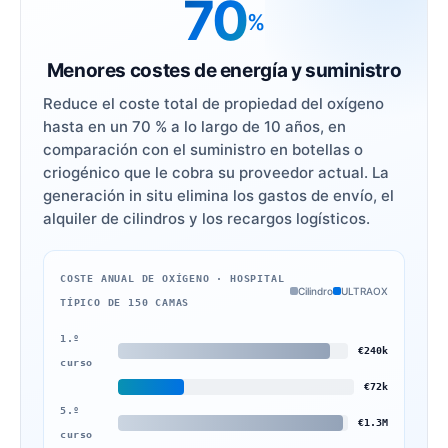
70
%
Menores costes de energía y suministro
Reduce el coste total de propiedad del oxígeno
hasta en un 70 % a lo largo de 10 años, en
comparación con el suministro en botellas o
criogénico que le cobra su proveedor actual. La
generación in situ elimina los gastos de envío, el
alquiler de cilindros y los recargos logísticos.
COSTE ANUAL DE OXÍGENO · HOSPITAL
Cilindro
ULTRAOX
TÍPICO DE 150 CAMAS
1.º
€240k
curso
€72k
5.º
€1.3M
curso